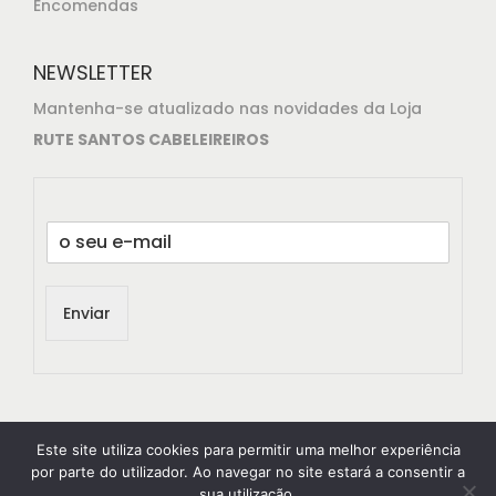
Encomendas
NEWSLETTER
Mantenha-se atualizado nas novidades da Loja
RUTE SANTOS CABELEIREIROS
E
m
a
i
Enviar
l
*
Este site utiliza cookies para permitir uma melhor experiência
por parte do utilizador. Ao navegar no site estará a consentir a
sua utilização.