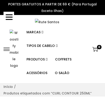
PORTES GRATUITOS A PARTIR DE 69 € (Para Portugal
Exceto Ilhas)
MARCAS
TIPOS DE CABELO
0
S
S
k
k
PRODUTOS
COFFRETS
i
i
p
p
ACESSÓRIOS
O SALÃO
t
t
o
o
Início
/
n
c
Produtos etiquetados com “CURL CONTOUR 250ML”
a
o
v
n