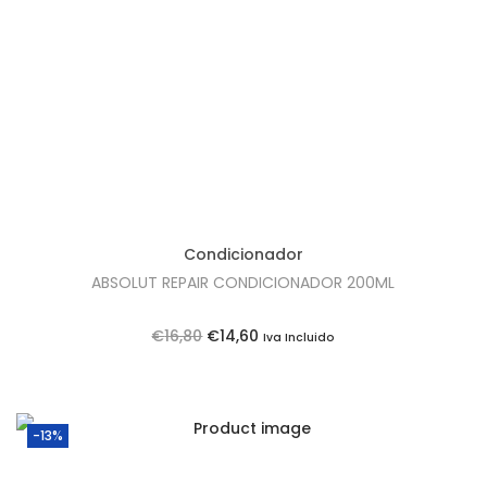
t
t
i
o
n
Condicionador
ABSOLUT REPAIR CONDICIONADOR 200ML
O
O
€
16,80
€
14,60
Iva Incluido
p
p
r
r
e
e
-13%
ç
ç