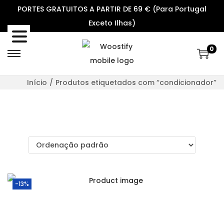
PORTES GRATUITOS A PARTIR DE 69 € (Para Portugal
Exceto Ilhas)
0
S
S
k
k
Início
/
Produtos etiquetados com “condicionador”
i
i
p
p
t
t
o
o
n
c
a
o
v
n
-13%
i
t
g
e
a
n