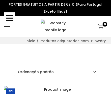
PORTES GRATUITOS A PARTIR DE 69 € (Para Portugal
Exceto Ilhas)
0
S
S
k
k
Início
/
Produtos etiquetados com “Blowdry”
i
i
p
p
t
t
o
o
n
c
a
o
v
n
-9%
i
t
g
e
a
n