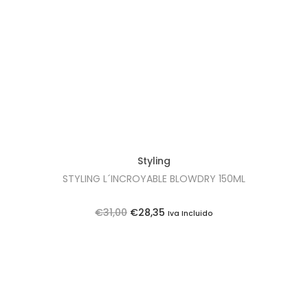
t
t
i
o
n
Styling
STYLING L´INCROYABLE BLOWDRY 150ML
O
O
€
31,00
€
28,35
Iva Incluido
p
p
r
r
e
e
ç
ç