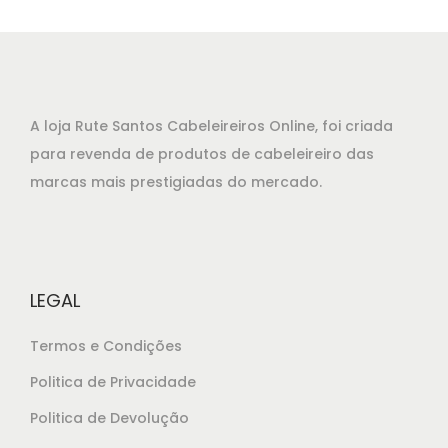
o
o
o
a
r
t
i
u
g
a
A loja Rute Santos Cabeleireiros Online, foi criada
i
l
para revenda de produtos de cabeleireiro das
n
é
marcas mais prestigiadas do mercado.
a
:
l
€
e
2
r
8
LEGAL
a
,
:
3
Termos e Condições
€
5
Politica de Privacidade
3
.
Politica de Devolução
1