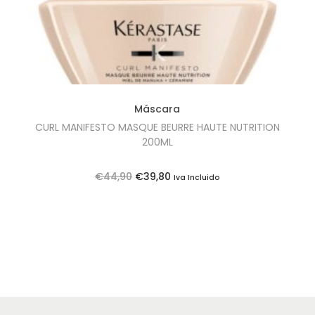
Máscara
CURL MANIFESTO MASQUE BEURRE HAUTE NUTRITION
200ML
O
O
€
44,90
€
39,80
Iva Incluido
p
p
r
r
e
e
ç
ç
o
o
o
a
r
t