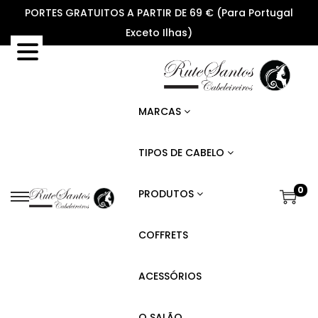
PORTES GRATUITOS A PARTIR DE 69 € (Para Portugal
Exceto Ilhas)
MARCAS
TIPOS DE CABELO
0
PRODUTOS
S
S
k
k
COFFRETS
i
i
p
p
ACESSÓRIOS
t
t
o
o
O SALÃO