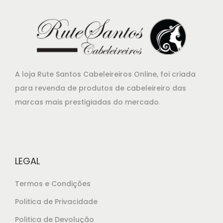
i
u
g
a
i
l
n
é
a
:
A loja Rute Santos Cabeleireiros Online, foi criada
l
€
para revenda de produtos de cabeleireiro das
e
3
marcas mais prestigiadas do mercado.
r
9
a
,
:
8
€
0
LEGAL
4
.
4
Termos e Condições
,
Politica de Privacidade
9
Politica de Devolução
0