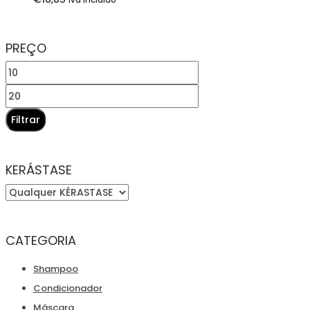
Iva Incluido
PREÇO
Preço
mínimo
Preço
máximo
Filtrar
KERÁSTASE
CATEGORIA
Shampoo
Condicionador
Máscara