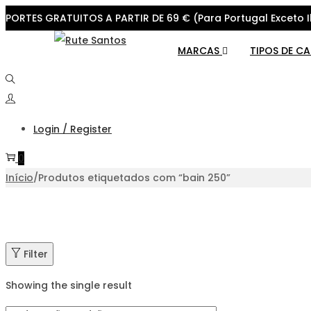
PORTES GRATUITOS A PARTIR DE 69 € (Para Portugal Exceto I
Skip
Skip
MARCAS
TIPOS DE C
to
to
navigation
content
Login / Register
0
Início
/
Produtos etiquetados com “bain 250”
Filter
Showing the single result