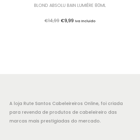
BLOND ABSOLU BAIN LUMIÉRE 80ML
O
O
€
14,99
€
9,99
Iva Incluido
p
p
r
r
e
e
ç
ç
o
o
o
a
r
t
i
u
g
a
A loja Rute Santos Cabeleireiros Online, foi criada
i
l
para revenda de produtos de cabeleireiro das
n
é
marcas mais prestigiadas do mercado.
a
:
l
€