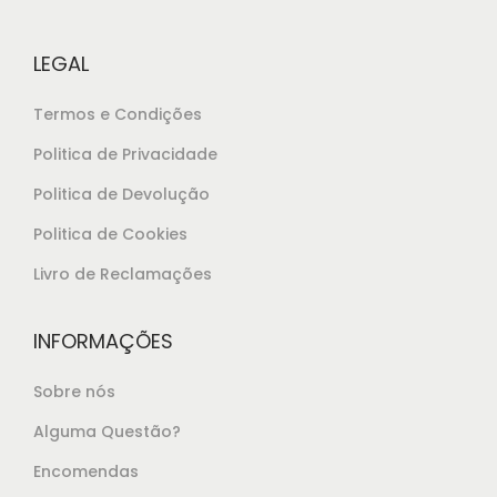
e
9
r
,
LEGAL
a
9
:
9
Termos e Condições
€
.
Politica de Privacidade
1
Politica de Devolução
4
,
Politica de Cookies
9
Livro de Reclamações
9
.
INFORMAÇÕES
Sobre nós
Alguma Questão?
Encomendas