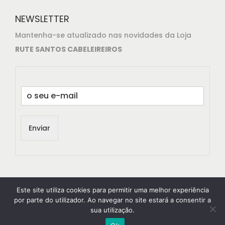
NEWSLETTER
Mantenha-se atualizado nas novidades da Loja
RUTE SANTOS CABELEIREIROS
E
m
a
i
Enviar
l
*
Este site utiliza cookies para permitir uma melhor experiência
por parte do utilizador. Ao navegar no site estará a consentir a
sua utilização.
© 2021
RuteSantos Cabeleireiros
All rights reserved.