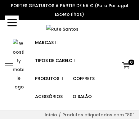
PORTES GRATUITOS A PARTIR DE 69 € (Para Portugal
Exceto Ilhas)
MARCAS
TIPOS DE CABELO
0
S
S
k
k
PRODUTOS
COFFRETS
i
i
p
p
ACESSÓRIOS
O SALÃO
t
t
o
o
Início
/
Produtos etiquetados com “80”
n
c
a
o
v
n