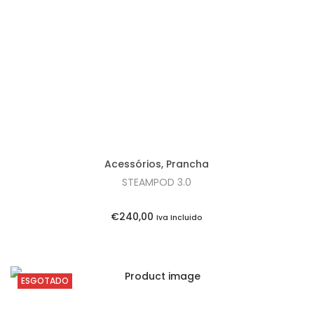
t
t
i
o
n
Acessórios
,
Prancha
STEAMPOD 3.0
€
240,00
Iva Incluido
ESGOTADO