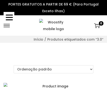
PORTES GRATUITOS A PARTIR DE 69 € (Para Portugal
Exceto Ilhas)
0
S
S
k
k
Início
/
Produtos etiquetados com “3.0”
i
i
p
p
t
t
o
o
n
c
a
o
v
n
i
t
g
e
a
n