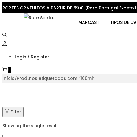
PORTES GRATUITOS A PARTIR DE 69 € (Para Portugal Exceto I
Skip
Skip
MARCAS
TIPOS DE C
to
to
navigation
content
Login / Register
0
Início
/
Produtos etiquetados com “160ml”
Filter
Showing the single result