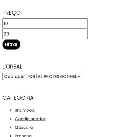
PREÇO
Preço
mínimo
Preço
máximo
Filtrar
L’OREAL
CATEGORIA
Shampoo
Condicionador
Máscara
Prancha