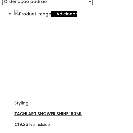
Adicionar
Styling
TACNI ART SHOWER SHINE 160ML
€
19,26
Iva Incluido