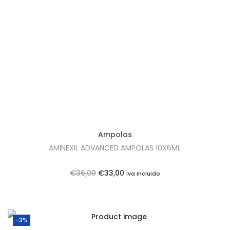
t
t
i
o
n
Ampolas
AMINEXIL ADVANCED AMPOLAS 10X6ML
O
O
€
36,00
€
33,00
Iva Incluido
p
p
r
r
e
e
-3%