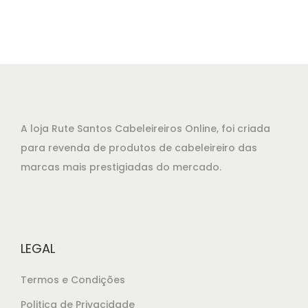
6
e
e
,
ç
ç
0
o
o
0
o
a
.
r
t
i
u
g
a
A loja Rute Santos Cabeleireiros Online, foi criada
i
l
para revenda de produtos de cabeleireiro das
n
é
marcas mais prestigiadas do mercado.
a
:
l
€
e
9
r
1
LEGAL
a
,
:
9
Termos e Condições
€
0
Politica de Privacidade