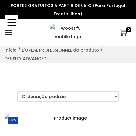
PORTES GRATUITOS A PARTIR DE 69 € (Para Portugal
Exceto Ilhas)
0
S
S
k
k
Início
/
L'ORÉAL PROFESSIONNEL do produto
/
i
i
DENSITY ADVANCED
p
p
t
t
o
o
n
c
a
o
v
n
i
t
-8%
g
e
a
n