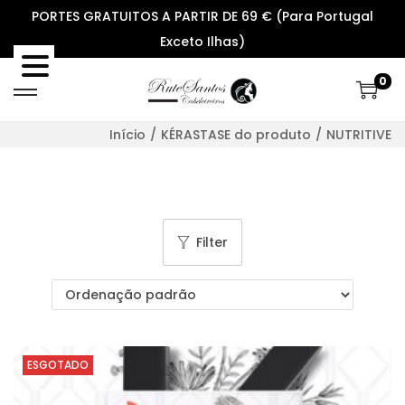
PORTES GRATUITOS A PARTIR DE 69 € (Para Portugal
Exceto Ilhas)
0
S
S
k
k
Início
/
KÉRASTASE do produto
/
NUTRITIVE
i
i
p
p
t
t
o
o
Filter
n
c
a
o
v
n
i
t
g
e
ESGOTADO
a
n
t
t