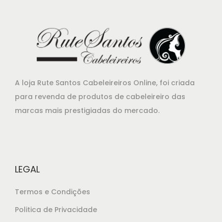
r
t
i
u
g
a
i
l
n
é
a
:
A loja Rute Santos Cabeleireiros Online, foi criada
l
€
para revenda de produtos de cabeleireiro das
e
9
marcas mais prestigiadas do mercado.
r
8
a
,
:
7
€
5
LEGAL
1
.
0
Termos e Condições
5
Politica de Privacidade
,