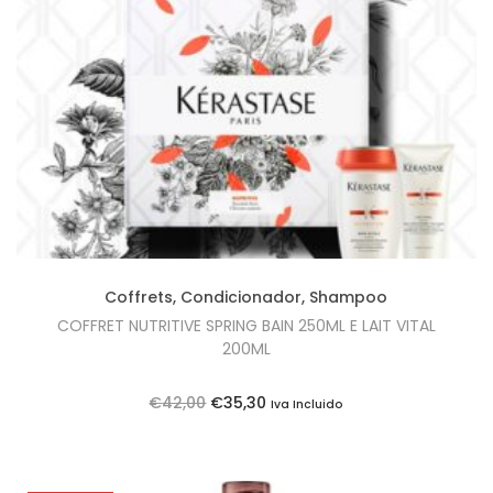
i
o
n
Coffrets
,
Condicionador
,
Shampoo
COFFRET NUTRITIVE SPRING BAIN 250ML E LAIT VITAL
200ML
O
O
€
42,00
€
35,30
Iva Incluido
p
p
r
r