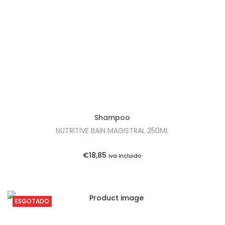
t
t
i
o
n
Shampoo
NUTRITIVE BAIN MAGISTRAL 250ML
€
18,85
Iva Incluido
ESGOTADO