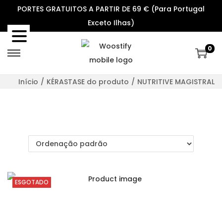
PORTES GRATUITOS A PARTIR DE 69 € (Para Portugal
Exceto Ilhas)
0
S
S
k
k
Início
/
KÉRASTASE do produto
/
NUTRITIVE MAGISTRAL
i
i
p
p
t
t
o
o
n
c
a
o
v
n
ESGOTADO
i
t
g
e
a
n