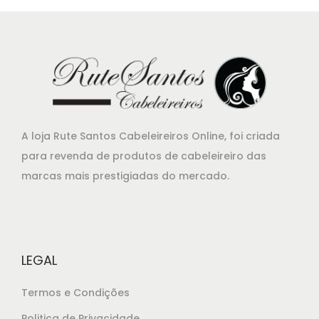
o
a
r
t
i
u
g
a
i
l
n
é
a
:
A loja Rute Santos Cabeleireiros Online, foi criada
l
€
para revenda de produtos de cabeleireiro das
e
1
marcas mais prestigiadas do mercado.
r
6
a
,
:
1
€
5
LEGAL
1
.
7
Termos e Condições
,
Politica de Privacidade