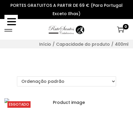
PORTES GRATUITOS A PARTIR DE 69 € (Para Portugal
Exceto Ilhas)
0
S
S
k
k
Início
/
Capacidade do produto
/
400ml
i
i
p
p
t
t
o
o
n
c
a
o
v
n
ESGOTADO
i
t
g
e
a
n
t
t